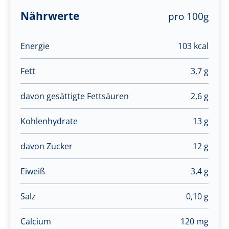
Nährwerte
pro 100g
Energie
103 kcal
Fett
3,7 g
davon gesättigte Fettsäuren
2,6 g
Kohlenhydrate
13 g
davon Zucker
12 g
Eiweiß
3,4 g
Salz
0,10 g
Calcium
120 mg