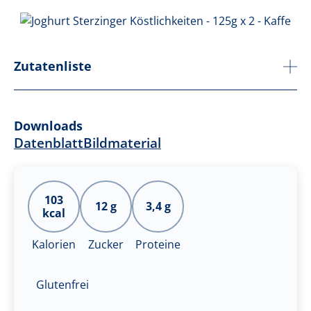
Zutatenliste
Downloads
Datenblatt
Bildmaterial
103
12 g
3,4 g
kcal
Kalorien
Zucker
Proteine
Glutenfrei