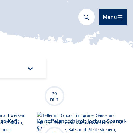
Menü
70
min
go-Kefir
Kartoffelgnocchi mit Joghurt-Spargel-
Creme