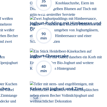
35
min
Herzhaft
Joghurt-Pudding mit Himbeeren und
Pistazien
90
min
Süß
s
Joghurt-Cheesecake
Süß
40
min
uchen
Kekse mit Joghurt und Zimt
Süß