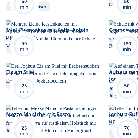
60
50
min
min
Süß
Vegetarisch
Mini-Plumcakes mit Kefir, Äpfeln
Cremesuppe
und Vanille
Herzhaft
50
180
min
min
Süß
Eis am Stiel
Auberginen
Joghurtsau
Süß
25
50
min
min
Herzhaft
Mezze Maniche mit Pesto
Joghurt-Puf
und Sardel
Herzhaft
25
70
min
min
Herzhaft