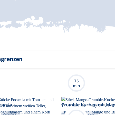
ngrenzen
75
min
caccia
Crumble-Kuchen mit Man
Vegetarisch
Süß
Vegetarisch