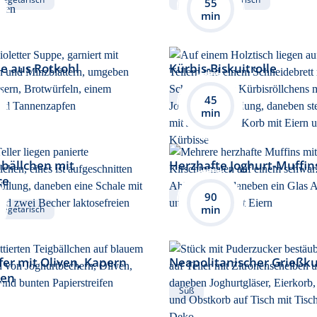
55
min
 aus Rotkohl
Kürbis-Biskuitrolle
Süß
45
min
bällchen mit
Herzhafte Joghurt-Muffin
ce
Herzhaft
90
min
Vegetarisch
fer mit Oliven, Kapern
Neapolitanischer Grießk
len
Süß