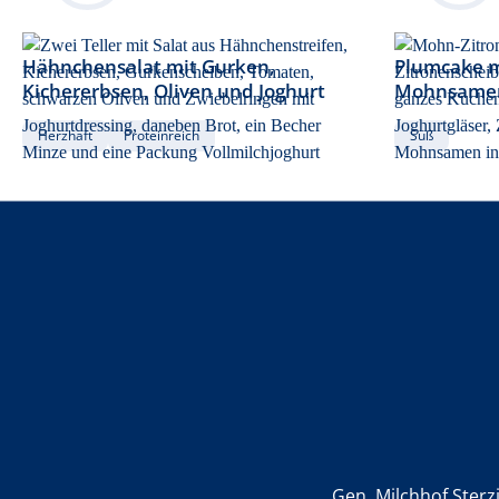
Hähnchensalat mit Gurken,
Plumcake mi
Kichererbsen, Oliven und Joghurt
Mohnsame
Herzhaft
Proteinreich
Süß
Gen. Milchhof Sterz