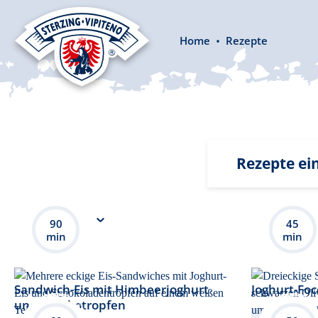
springen
Zur Hauptnavigation springen
Home
Rezepte
Rezepte ei
Eigenschaft
90
45
min
min
Sandwich-Eis mit Himbeerjoghurt
Joghurt-Foc
und Schokotropfen
Herzhaft