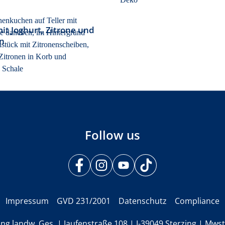
t Joghurt, Zitrone und
n
Follow us
Impressum
GVD 231/2001
Datenschutz
Compliance
ing landw. Ges. | Jaufenstraße 108 | I-39049 Sterzing | Mwst