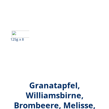
125g x 8
Grüner Apfel, Kamille,
Granatapfel,
Williamsbirne,
Brombeere, Melisse,