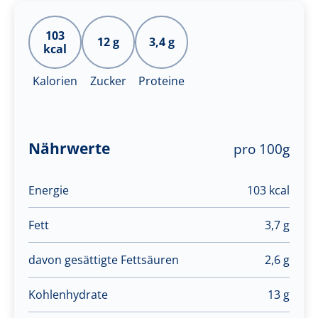
103
12 g
3,4 g
kcal
Kalorien
Zucker
Proteine
Nährwerte
pro 100g
Energie
103 kcal
Fett
3,7 g
davon gesättigte Fettsäuren
2,6 g
Kohlenhydrate
13 g