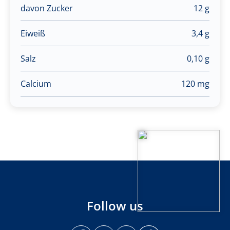
davon Zucker
12 g
Eiweiß
3,4 g
Salz
0,10 g
Calcium
120 mg
Follow us