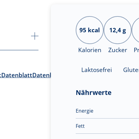
95 kcal
12,4 g
Kalorien
Zucker
P
Laktosefrei
Glute
t
Datenblatt
Datenblatt
Datenblatt
Bildmaterial
Nährwerte
Energie
Fett