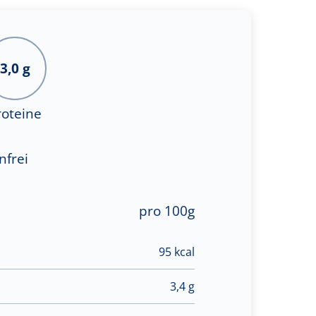
3,0 g
roteine
nfrei
pro 100g
95 kcal
3,4 g