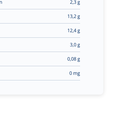
en
2,3 g
13,2 g
12,4 g
3,0 g
0,08 g
0 mg