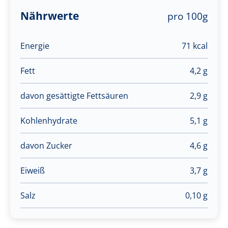
Nährwerte
pro 100g
Energie
71 kcal
Fett
4,2 g
davon gesättigte Fettsäuren
2,9 g
Kohlenhydrate
5,1 g
davon Zucker
4,6 g
Eiweiß
3,7 g
Salz
0,10 g