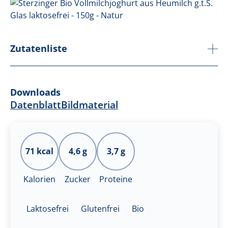
Zutatenliste
Downloads
Datenblatt
Bildmaterial
71 kcal
4,6 g
3,7 g
Kalorien
Zucker
Proteine
Laktosefrei
Glutenfrei
Bio