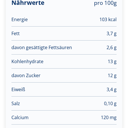
Nährwerte
pro 100g
Energie
103 kcal
Fett
3,7 g
davon gesättigte Fettsäuren
2,6 g
Kohlenhydrate
13 g
davon Zucker
12 g
Eiweiß
3,4 g
Salz
0,10 g
Calcium
120 mg