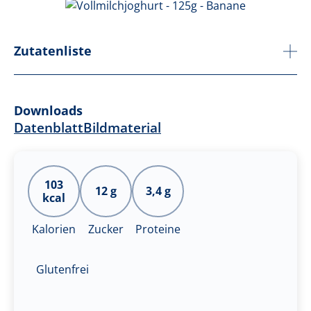
Zutatenliste
Downloads
Datenblatt
Bildmaterial
103
12 g
3,4 g
kcal
Kalorien
Zucker
Proteine
Glutenfrei