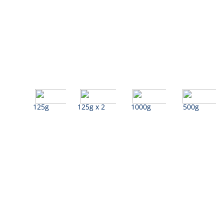
125g
125g x 2
1000g
500g