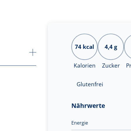
74 kcal
4,4 g
Kalorien
Zucker
P
Glutenfrei
Nährwerte
Energie