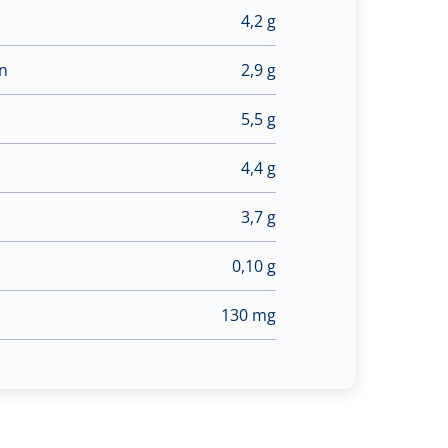
4,2 g
en
2,9 g
5,5 g
4,4 g
3,7 g
0,10 g
130 mg