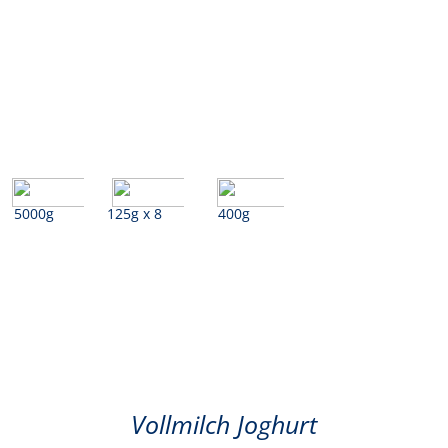
5000g
125g x 8
400g
Naturjoghurt
Vollmilch Joghurt