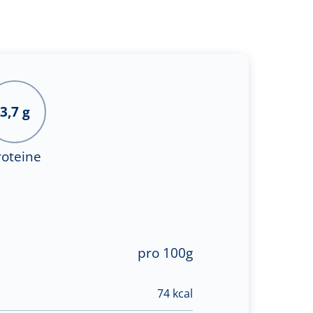
3,7 g
roteine
pro 100g
74 kcal