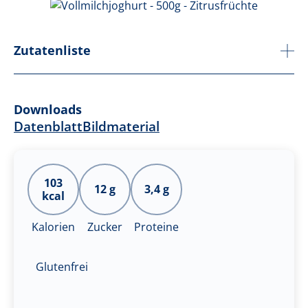
Zutatenliste
Downloads
Datenblatt
Bildmaterial
103
12 g
3,4 g
kcal
Kalorien
Zucker
Proteine
Glutenfrei