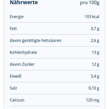
Nährwerte
pro 100g
Energie
103 kcal
Fett
3,7 g
davon gesättigte Fettsäuren
2,6 g
Kohlenhydrate
13 g
davon Zucker
12 g
Eiweiß
3,4 g
Salz
0,10 g
Calcium
120 mg