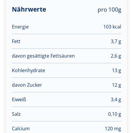
Nährwerte
pro 100g
Energie
103 kcal
Fett
3,7 g
davon gesättigte Fettsäuren
2,6 g
Kohlenhydrate
13 g
davon Zucker
12 g
Eiweiß
3,4 g
Salz
0,10 g
Calcium
120 mg