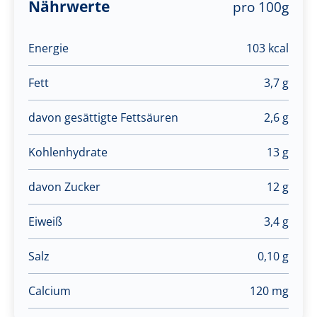
Nährwerte
pro 100g
Energie
103 kcal
Fett
3,7 g
davon gesättigte Fettsäuren
2,6 g
Kohlenhydrate
13 g
davon Zucker
12 g
Eiweiß
3,4 g
Salz
0,10 g
Calcium
120 mg