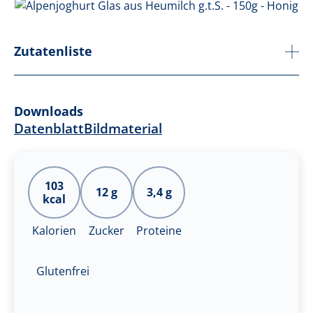
Zutatenliste
Downloads
Datenblatt
Bildmaterial
103
12 g
3,4 g
kcal
Kalorien
Zucker
Proteine
Glutenfrei