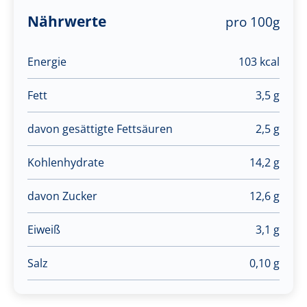
Nährwerte
pro 100g
Energie
103 kcal
Fett
3,5 g
davon gesättigte Fettsäuren
2,5 g
Kohlenhydrate
14,2 g
davon Zucker
12,6 g
Eiweiß
3,1 g
Salz
0,10 g