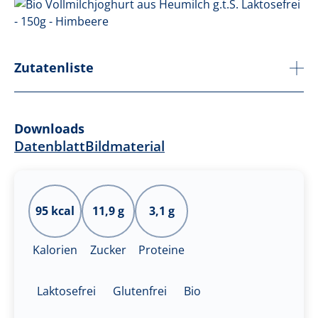
Zutatenliste
Downloads
Datenblatt
Bildmaterial
95 kcal
11,9 g
3,1 g
Kalorien
Zucker
Proteine
Laktosefrei
Glutenfrei
Bio