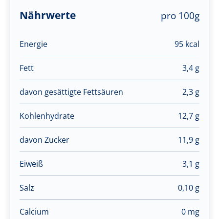
Nährwerte
pro 100g
Energie
95 kcal
Fett
3,4 g
davon gesättigte Fettsäuren
2,3 g
Kohlenhydrate
12,7 g
davon Zucker
11,9 g
Eiweiß
3,1 g
Salz
0,10 g
Calcium
0 mg