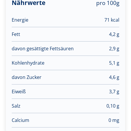
Nährwerte
pro 100g
Energie
71 kcal
Fett
4,2 g
davon gesättigte Fettsäuren
2,9 g
Kohlenhydrate
5,1 g
davon Zucker
4,6 g
Eiweiß
3,7 g
Salz
0,10 g
Calcium
0 mg