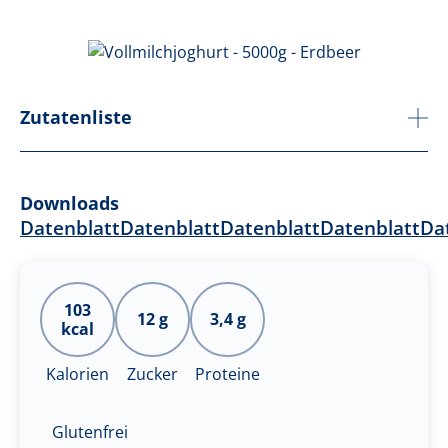
Zutatenliste
Downloads
Datenblatt
Datenblatt
Datenblatt
Datenblatt
Da
103
12 g
3,4 g
kcal
Kalorien
Zucker
Proteine
Glutenfrei