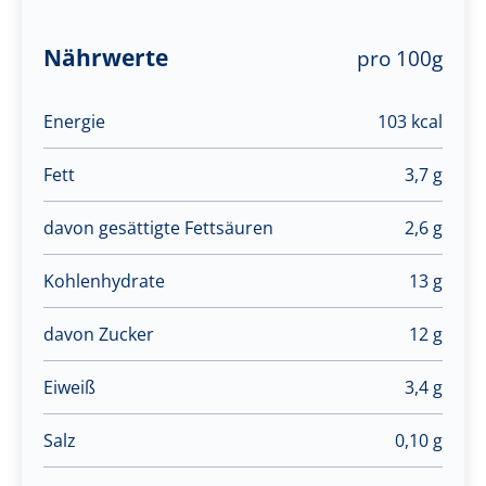
Nährwerte
pro 100g
Energie
103 kcal
Fett
3,7 g
davon gesättigte Fettsäuren
2,6 g
Kohlenhydrate
13 g
davon Zucker
12 g
Eiweiß
3,4 g
Salz
0,10 g