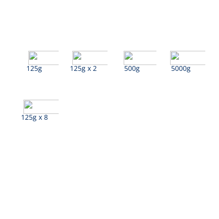
125g
125g x 2
500g
5000g
125g x 8
Vollmilch Joghurt