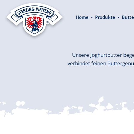
springen
Zur Hauptnavigation springen
Home
Produkte
Butte
Unsere Joghurtbutter bege
verbindet feinen Buttergen