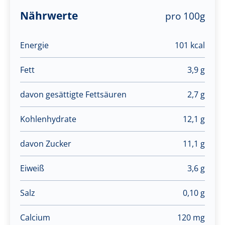
Nährwerte
pro 100g
Energie
101 kcal
Fett
3,9 g
davon gesättigte Fettsäuren
2,7 g
Kohlenhydrate
12,1 g
davon Zucker
11,1 g
Eiweiß
3,6 g
Salz
0,10 g
Calcium
120 mg