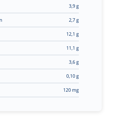
3,9 g
en
2,7 g
12,1 g
11,1 g
3,6 g
0,10 g
120 mg