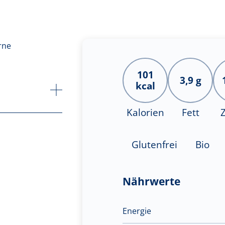
101
3,9 g
kcal
Kalorien
Fett
Glutenfrei
Bio
Nährwerte
Energie