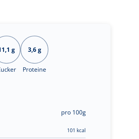
11,1 g
3,6 g
Zucker
Proteine
pro 100g
101 kcal