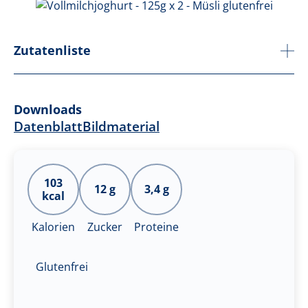
Zutatenliste
Downloads
Datenblatt
Bildmaterial
103
12 g
3,4 g
kcal
Kalorien
Zucker
Proteine
Glutenfrei