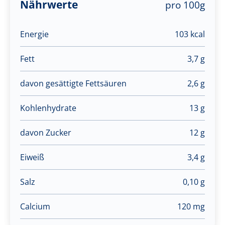
Nährwerte
pro 100g
Energie
103 kcal
Fett
3,7 g
davon gesättigte Fettsäuren
2,6 g
Kohlenhydrate
13 g
davon Zucker
12 g
Eiweiß
3,4 g
Salz
0,10 g
Calcium
120 mg