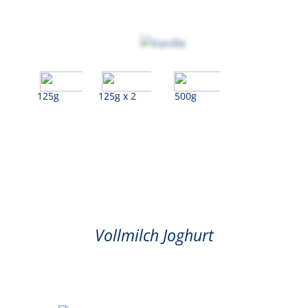
125g
125g x 2
500g
Vanille
Vollmilch Joghurt