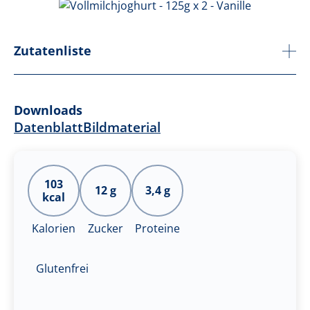
Zutatenliste
Downloads
Datenblatt
Bildmaterial
103
12 g
3,4 g
kcal
Kalorien
Zucker
Proteine
Glutenfrei