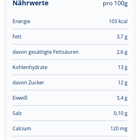
Nährwerte
pro 100g
Energie
103 kcal
Fett
3,7 g
davon gesättigte Fettsäuren
2,6 g
Kohlenhydrate
13 g
davon Zucker
12 g
Eiweiß
3,4 g
Salz
0,10 g
Calcium
120 mg