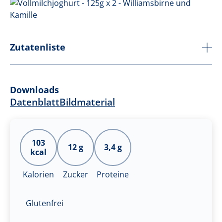
Zutatenliste
Downloads
Datenblatt
Bildmaterial
103
12 g
3,4 g
kcal
Kalorien
Zucker
Proteine
Glutenfrei