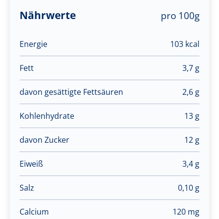
Nährwerte
pro 100g
Energie
103 kcal
Fett
3,7 g
davon gesättigte Fettsäuren
2,6 g
Kohlenhydrate
13 g
davon Zucker
12 g
Eiweiß
3,4 g
Salz
0,10 g
Calcium
120 mg